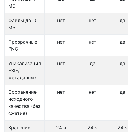
МБ
Файлы до 10
нет
нет
да
МБ
Прозрачные
нет
нет
да
PNG
Уникализация
нет
да
да
EXIF/
метаданных
Сохранение
нет
нет
да
исходного
качества (без
сжатия)
Хранение
24 ч
24 ч
24 ч